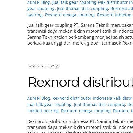
Blog
,
Jual falk gear coupling
Falk distributor 
ADMIN
gear coupling
,
Jual thomas disc coupling
,
Rexnord ad
bearing
,
Rexnord omega coupling
,
Rexnord tabletop
Jual falk gear coupling PT. Sarana Teknik merupak
transmisi daya mekanik dan motor listrik di Indonesi
Sarana Teknik telah berkembang menjadi salah sat
berkualitas tinggi dari merek global, termasuk Rex
Januari 29, 2025
Rexnord distribu
Blog
,
Rexnord distributor Indonesia
Falk dist
ADMIN
Jual falk gear coupling
,
Jual thomas disc coupling
,
Re
linkbelt bearing
,
Rexnord omega coupling
,
Rexnord t
Rexnord distributor Indonesia PT. Sarana Teknik 
transmisi daya mekanik dan motor listrik di Indones
1998, PT. Sarana Teknik telah berkembang menjadi