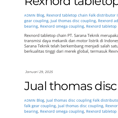
Rexnord tabletop
Blog
,
Rexnord tabletop chain
Falk distributor
ADMIN
gear coupling
,
Jual thomas disc coupling
,
Rexnord ad
bearing
,
Rexnord omega coupling
,
Rexnord tabletop
Rexnord tabletop chain PT. Sarana Teknik merupak
transmisi daya mekanik dan motor listrik di Indone
Sarana Teknik telah berkembang menjadi salah sat
berkualitas tinggi dari merek global, termasuk Rexn
Januari 29, 2025
Jual thomas disc
Blog
,
Jual thomas disc coupling
Falk distribut
ADMIN
falk gear coupling
,
Jual thomas disc coupling
,
Rexnor
bearing
,
Rexnord omega coupling
,
Rexnord tabletop