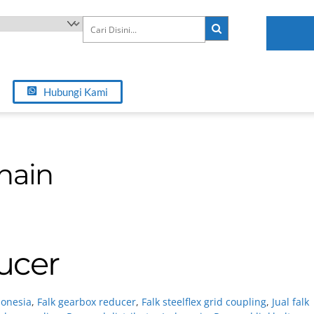
Hubungi Kami
hain
ucer
donesia
,
Falk gearbox reducer
,
Falk steelflex grid coupling
,
Jual falk