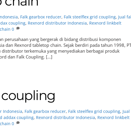
 chain
 Indonesia
,
Falk gearbox reducer
,
Falk steelflex grid coupling
,
Jual fa
dax coupling
,
Rexnord distributor Indonesia
,
Rexnord linkbelt
 chain
0
an perusahaan yang bergerak di bidang distribusi komponen
sia dan Rexnord tabletop chain. Sejak berdiri pada tahun 1998, PT
u distributor terkemuka yang menyediakan berbagai produk
ord dan Falk Coupling. […]
 coupling
or Indonesia
,
Falk gearbox reducer
,
Falk steelflex grid coupling
,
Jual
d addax coupling
,
Rexnord distributor Indonesia
,
Rexnord linkbelt
 chain
0