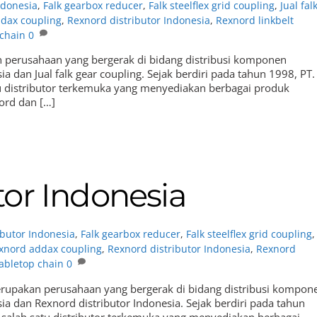
Indonesia
,
Falk gearbox reducer
,
Falk steelflex grid coupling
,
Jual fal
dax coupling
,
Rexnord distributor Indonesia
,
Rexnord linkbelt
 chain
0
an perusahaan yang bergerak di bidang distribusi komponen
a dan Jual falk gear coupling. Sejak berdiri pada tahun 1998, PT.
u distributor terkemuka yang menyediakan berbagai produk
nord dan […]
tor Indonesia
ributor Indonesia
,
Falk gearbox reducer
,
Falk steelflex grid coupling
,
xnord addax coupling
,
Rexnord distributor Indonesia
,
Rexnord
abletop chain
0
merupakan perusahaan yang bergerak di bidang distribusi kompon
ia dan Rexnord distributor Indonesia. Sejak berdiri pada tahun
 salah satu distributor terkemuka yang menyediakan berbagai