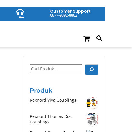
Customer Support
0877-9892-8882
Cart
Search
Cari
Produk
Rexnord Viva Couplings
Rexnord Thomas Disc
Couplings