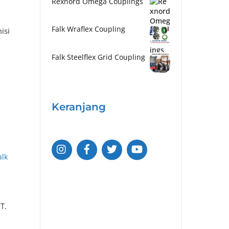
Rexnord Omega Couplings
Falk Wraflex Coupling
isi
Falk Steelflex Grid Coupling
Keranjang
alk
T.