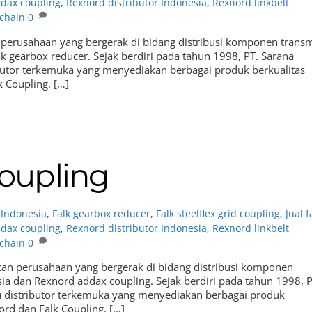
dax coupling
,
Rexnord distributor Indonesia
,
Rexnord linkbelt
 chain
0
 perusahaan yang bergerak di bidang distribusi komponen transm
lk gearbox reducer. Sejak berdiri pada tahun 1998, PT. Sarana
ibutor terkemuka yang menyediakan berbagai produk berkualitas
k Coupling. […]
oupling
r Indonesia
,
Falk gearbox reducer
,
Falk steelflex grid coupling
,
Jual f
dax coupling
,
Rexnord distributor Indonesia
,
Rexnord linkbelt
 chain
0
an perusahaan yang bergerak di bidang distribusi komponen
sia dan Rexnord addax coupling. Sejak berdiri pada tahun 1998, P
u distributor terkemuka yang menyediakan berbagai produk
ord dan Falk Coupling. […]