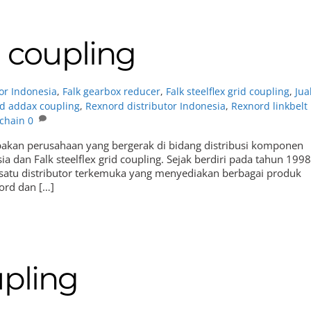
d coupling
tor Indonesia
,
Falk gearbox reducer
,
Falk steelflex grid coupling
,
Jua
d addax coupling
,
Rexnord distributor Indonesia
,
Rexnord linkbelt
 chain
0
rupakan perusahaan yang bergerak di bidang distribusi komponen
ia dan Falk steelflex grid coupling. Sejak berdiri pada tahun 1998
 satu distributor terkemuka yang menyediakan berbagai produk
nord dan […]
upling