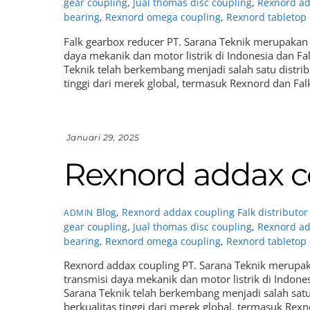
gear coupling
,
Jual thomas disc coupling
,
Rexnord ad
bearing
,
Rexnord omega coupling
,
Rexnord tabletop
Falk gearbox reducer PT. Sarana Teknik merupakan
daya mekanik dan motor listrik di Indonesia dan Fa
Teknik telah berkembang menjadi salah satu distr
tinggi dari merek global, termasuk Rexnord dan Fal
Januari 29, 2025
Rexnord addax c
Blog
,
Rexnord addax coupling
Falk distributo
ADMIN
gear coupling
,
Jual thomas disc coupling
,
Rexnord ad
bearing
,
Rexnord omega coupling
,
Rexnord tabletop
Rexnord addax coupling PT. Sarana Teknik merupak
transmisi daya mekanik dan motor listrik di Indone
Sarana Teknik telah berkembang menjadi salah sat
berkualitas tinggi dari merek global, termasuk Rexn