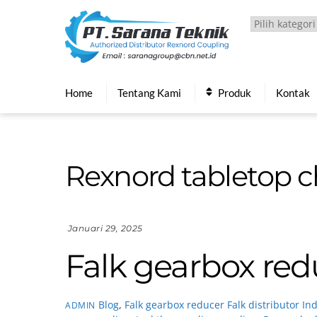
Skip
to
content
Home
Tentang Kami
Produk
Kontak
Rexnord tabletop c
Januari 29, 2025
Falk gearbox red
Blog
,
Falk gearbox reducer
Falk distributor In
ADMIN