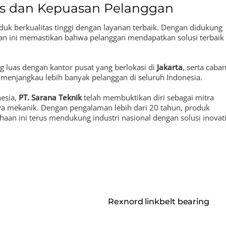
as dan Kepuasan Pelanggan
uk berkualitas tinggi dengan layanan terbaik. Dengan didukung
an ini memastikan bahwa pelanggan mendapatkan solusi terbaik
ng luas dengan kantor pusat yang berlokasi di
Jakarta
, serta caba
enjangkau lebih banyak pelanggan di seluruh Indonesia.
nesia,
PT. Sarana Teknik
telah membuktikan diri sebagai mitra
ya mekanik. Dengan pengalaman lebih dari 20 tahun, produk
sahaan ini terus mendukung industri nasional dengan solusi inovati
nesia
,
Jual falk gear coupling, Falk steelflex grid coupling, Falk
exnord tabletop chain, Rexnord linkbelt bearing, Rexnord addax
Rexnord linkbelt bearing