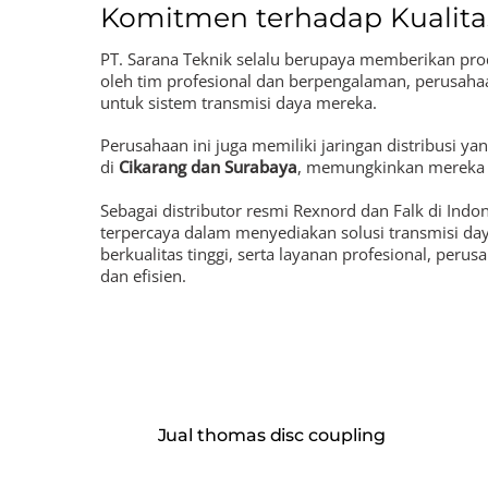
Komitmen terhadap Kualit
PT. Sarana Teknik selalu berupaya memberikan prod
oleh tim profesional dan berpengalaman, perusaha
untuk sistem transmisi daya mereka.
Perusahaan ini juga memiliki jaringan distribusi ya
di
Cikarang dan Surabaya
, memungkinkan mereka m
Sebagai distributor resmi Rexnord dan Falk di Indo
terpercaya dalam menyediakan solusi transmisi da
berkualitas tinggi, serta layanan profesional, peru
dan efisien.
Rexnord omega coupling
,
Rexnord distributor Indo
distributor Indonesia, Jual thomas disc coupling, R
coupling, Falk gearbox reducer
Jual thomas disc coupling