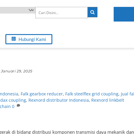
Hubungi Kami
Januari 29, 2025
 Indonesia
,
Falk gearbox reducer
,
Falk steelflex grid coupling
,
Jual fa
dax coupling
,
Rexnord distributor Indonesia
,
Rexnord linkbelt
 chain
0
erak di bidang distribusi komponen transmisi daya mekanik dan