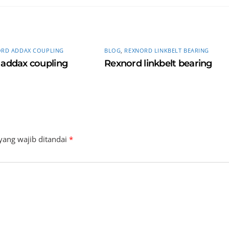
ORD ADDAX COUPLING
BLOG
,
REXNORD LINKBELT BEARING
addax coupling
Rexnord linkbelt bearing
yang wajib ditandai
*