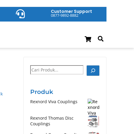
Customer Support
0877-9892-8882
Cart
Search
Cari
Produk
lk
Rexnord Viva Couplings
Rexnord Thomas Disc
Couplings