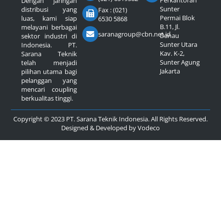
Perkantoran
Dengan jaringan
Sunter
distribusi yang
Fax : (021)
Permai Blok
luas, kami siap
6530 5868
B.11, Jl.
melayani berbagai
saranagroup@cbn.net.id
Danau
sektor industri di
Sunter Utara
Indonesia. PT.
Kav. K-2,
Sarana Teknik
Sunter Agung
telah menjadi
Jakarta
pilihan utama bagi
pelanggan yang
mencari coupling
berkualitas tinggi.
Copyright © 2023 PT. Sarana Teknik Indonesia. All Rights Reserved.
Designed & Developed by
Vodeco