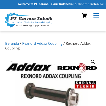
Welcome to PT. Sarana Teknik Indonesia !
Authorized Distributor Re
Skip
Cart
Men
to
content
Beranda
/
Rexnord Addax Coupling
/ Rexnord Addax
Coupling