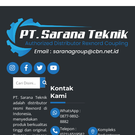
Kontak
Kami
PT. Sarana Teknik
adalah distributor
resmi Rexnord di
WhatsApp :
Indonesia,
0877-9892-
menyediakan
8882
produk berkualitas
Telepon :
Kompleks
tinggi dan original.
(021) 6519582