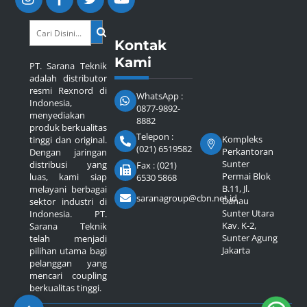
Kontak
Kami
PT. Sarana Teknik
adalah distributor
resmi Rexnord di
WhatsApp :
Indonesia,
0877-9892-
menyediakan
8882
produk berkualitas
Telepon :
Kompleks
tinggi dan original.
(021) 6519582
Perkantoran
Dengan jaringan
Sunter
distribusi yang
Fax : (021)
Permai Blok
luas, kami siap
6530 5868
B.11, Jl.
melayani berbagai
saranagroup@cbn.net.id
Danau
sektor industri di
Sunter Utara
Indonesia. PT.
Kav. K-2,
Sarana Teknik
Sunter Agung
telah menjadi
Jakarta
pilihan utama bagi
pelanggan yang
mencari coupling
berkualitas tinggi.
Back