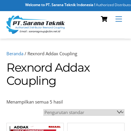
Welcome to PT. Sarana Teknik Indonesia !
Authorized Distributor
Skip
Cart
Men
to
content
Beranda
/ Rexnord Addax Coupling
Rexnord Addax
Coupling
Menampilkan semua 5 hasil