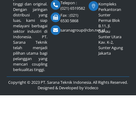
Telepon :
Kompleks
tinggi dan original.
(021) 6519582
Perkantoran
Dengan jaringan
Sunter
distribusi yang
Fax : (021)
Permai Blok
luas, kami siap
6530 5868
B.11, Jl.
melayani berbagai
saranagroup@cbn.net.id
Danau
sektor industri di
Sunter Utara
Indonesia. PT.
Kav. K-2,
Sarana Teknik
Sunter Agung
telah menjadi
Jakarta
pilihan utama bagi
pelanggan yang
mencari coupling
berkualitas tinggi.
Copyright © 2023 PT. Sarana Teknik Indonesia. All Rights Reserved.
Designed & Developed by
Vodeco