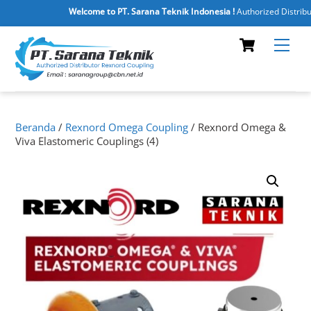
Welcome to PT. Sarana Teknik Indonesia !
Authorized Distributor
Skip
Cart
Men
to
content
Beranda
/
Rexnord Omega Coupling
/ Rexnord Omega &
Viva Elastomeric Couplings (4)