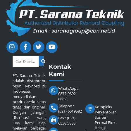
Kontak
Kami
PT. Sarana Teknik
adalah distributor
resmi Rexnord di
WhatsApp :
Indonesia,
0877-9892-
menyediakan
8882
produk berkualitas
Telepon :
Kompleks
tinggi dan original.
(021) 6519582
Perkantoran
Dengan jaringan
Sunter
distribusi yang
Fax : (021)
Permai Blok
luas, kami siap
6530 5868
B.11, Jl.
melayani berbagai