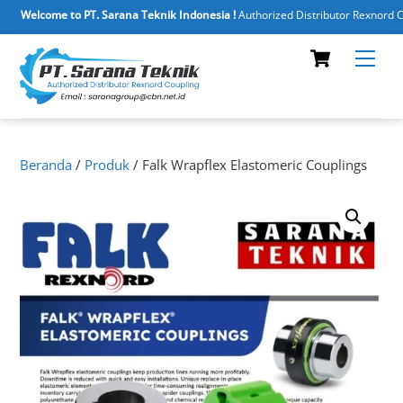
Welcome to PT. Sarana Teknik Indonesia !
Authorized Distributor Rexnord Coup
Skip
Cart
Men
to
content
Beranda
/
Produk
/ Falk Wrapflex Elastomeric Couplings