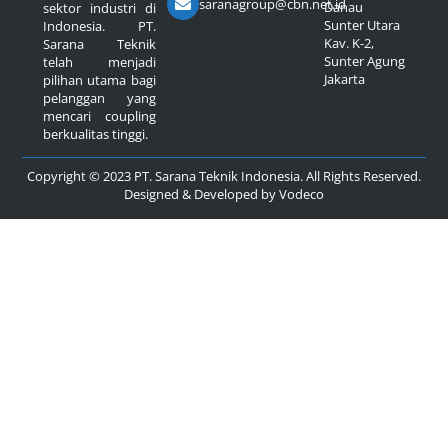
saranagroup@cbn.net.id
Danau
sektor industri di
Sunter Utara
Indonesia. PT.
Kav. K-2,
Sarana Teknik
Sunter Agung
telah menjadi
Jakarta
pilihan utama bagi
pelanggan yang
mencari coupling
berkualitas tinggi.
Copyright © 2023 PT. Sarana Teknik Indonesia. All Rights Reserved.
Designed & Developed by
Vodeco