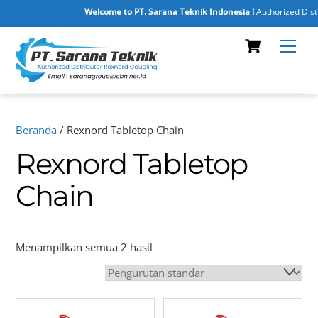
Welcome to PT. Sarana Teknik Indonesia !
Authorized Distr
Skip
Cart
Men
to
content
Beranda
/ Rexnord Tabletop Chain
Rexnord Tabletop
Chain
Menampilkan semua 2 hasil