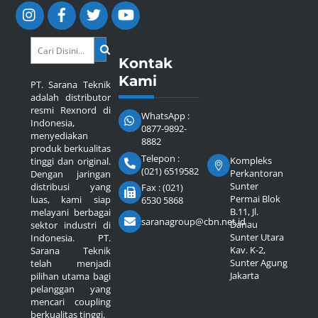
Kontak
Kami
PT. Sarana Teknik
adalah distributor
resmi Rexnord di
WhatsApp :
Indonesia,
0877-9892-
menyediakan
8882
produk berkualitas
Telepon :
Kompleks
tinggi dan original.
(021) 6519582
Perkantoran
Dengan jaringan
Sunter
distribusi yang
Fax : (021)
Permai Blok
luas, kami siap
6530 5868
B.11, Jl.
melayani berbagai
saranagroup@cbn.net.id
Danau
sektor industri di
Sunter Utara
Indonesia. PT.
Kav. K-2,
Sarana Teknik
Sunter Agung
telah menjadi
Jakarta
pilihan utama bagi
pelanggan yang
mencari coupling
berkualitas tinggi.